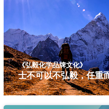
《弘毅化学品牌文化》
士不可以不弘毅，任重而道