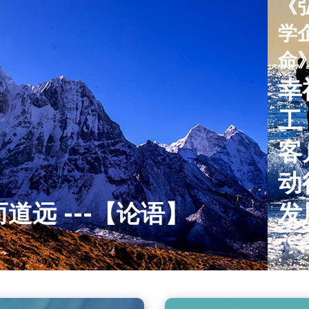
《
学
命
幸
工
客
动
远 ---【论语】
发