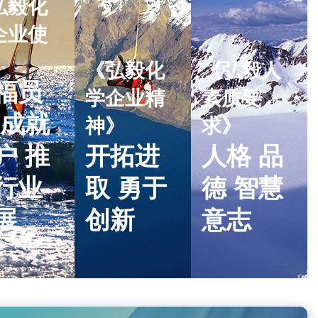
弘毅化
企业使
》
《弘毅化
《弘毅人
福员
学企业精
素质要
 成就
神》
求》
户 推
开拓进
人格 品
行业
取 勇于
德 智慧
展
创新
意志