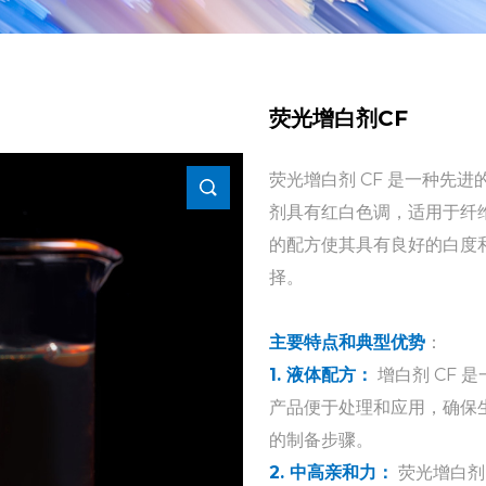
荧光增白剂CF
荧光增白剂 CF 是一种先
剂具有红白色调，适用于纤
的配方使其具有良好的白度
择。
主要特点和典型优势
：
1. 液体配方：
增白剂 CF
产品便于处理和应用，确保
的制备步骤。
2. 中高亲和力：
荧光增白剂