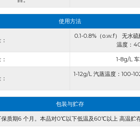
3. 紫外线吸收性：
荧光增白剂
从而提高织物对紫外线的反
使用方法
产品应用：
0.1-0.8%（o.w.f） 无水
量：
1. 纤维素纤维：
它在纤维素
温度：40
高亮度和理想视觉效果。
量：
1-8g/L
2. 聚酰胺、羊毛和丝绸：
荧
绸织物，为纺织品制造商提
1-12g/L 汽蒸温度：100
量：
3. 废气处理：
它适用于排气
白剂是一款不错选择。
包装与贮存
下保质期6 个月。本品对0℃以下低温及60℃以上 高温