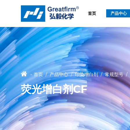
首页
产品中心
首页
/
产品中心
/
印染增白剂
/
常规型号
/
>
荧光增白剂CF