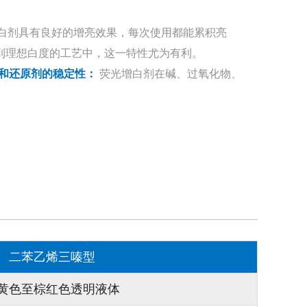
白剂具有良好的增亮效果，每次使用都能累积亮
到理想白度的工艺中，这一特性尤为有利。
质和还原剂的稳定性：
荧光增白剂在碱、过氧化物、
定性使其适用于各种染整工艺。
计用于直接应用，因此适用于自动配料设备。这一特
少配料过程中的人为误差，从而获得更稳定的结果。
种添加剂在排气工艺中表现良好，可提供理想的增
容性可确保生产商在不影响织物质量的前提下达到理
二苯乙烯三嗪型
白剂CF 具有良好的耐洗牢度，可确保经过处理的织
度。这一特性对于保持消费者满意度和维护品牌完整
黄色至棕红色透明液体