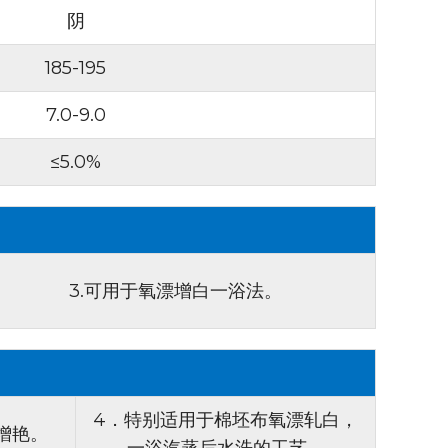
提供高水平亮白度，因此对专注于生产纺织品的制
阴
185-195
增白剂 CF 可有效地用于不连续漂白工艺，尤其是过
生产商能够针对其特定织物和应用选择合适的处理方
7.0-9.0
≤5.0%
：
该助剂同样适用于还原性不连续漂白工艺，为实
白效果提供了另一种选择。
：
荧光增白剂 CF 可以添加到白色印花浆料中，增强
鲜艳度。这种多功能性扩大了其应用范围，使其成为
工具。
3.可用于氧漂增白一浴法。
呈琥珀色透明液体。
离子特性，可确保与各种纺织助剂和染料兼容。这
4．特别适用于棉坯布氧漂轧白，
增艳。
现一致的效果至关重要。
一浴汽蒸后水洗的工艺。