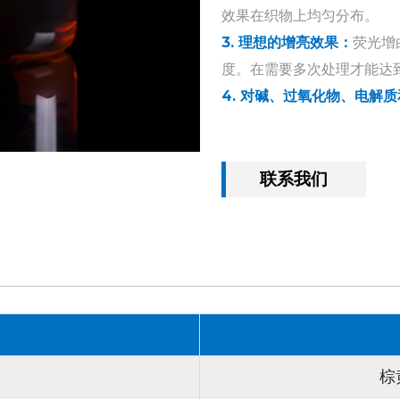
效果在织物上均匀分布。
3. 理想的增亮效果：
荧光增
度。在需要多次处理才能达
4. 对碱、过氧化物、电解
电解质和还原剂存在下的稳
产品优势：
联系我们
1. 操作简单：
荧光增白剂设
点不仅能提高效率，还能减
2. 高度适用于排气工艺：
这
白效果。它与此类工艺的兼
想的增白效果。
3. 优异的水洗牢度：
荧光增
物在多次洗涤后仍能保持亮
棕
性至关重要。