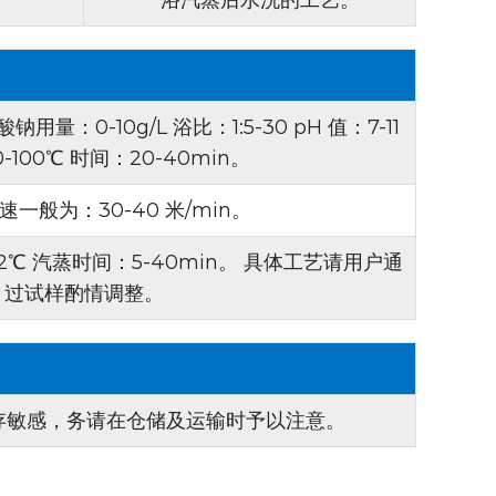
 CF 可吸收 185-195 纳米波长范围内的紫外线，
射率，增强增白效果。
硫酸钠用量：0-10g/L 浴比：1:5-30 pH 值：7-11
纤维的增白过程中非常有效，可确保这些织物达到
-100℃ 时间：20-40min。
 车速一般为：30-40 米/min。
光增白剂 CF 用途广泛，可用于聚酰胺、羊毛和丝
供了多种选择。
-102℃ 汽蒸时间：5-40min。 具体工艺请用户通
工艺，对许多追求织物白度的制造商来讲，这款增
过试样酌情调整。
贮存敏感，务请在仓储及运输时予以注意。