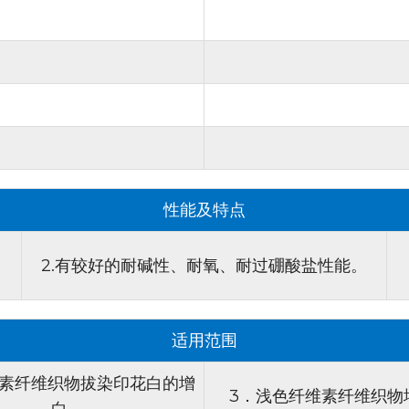
4. 高亮白度：
该增白剂能够
造商特别有吸引力。
5. 不连续漂白兼容性：
荧光
氧化氢漂白。这种灵活性使
法。
6. 还原性不连续漂白适用性
现各种纺织应用中理想的增
性能及特点
7. 用于白色印花浆料的添加
印花纺织品的视觉吸引力和
2.有较好的耐碱性、耐氧、耐过硼酸盐性能。
纺织设计师和制造商的宝贵
产品特性：
适用范围
1. 外观：
亮白剂 CF 外观
2. 离子特性：
该产品具有阴
维素纤维织物拔染印花白的增
3．浅色纤维素纤维织物
一特性对于在不同应用中实
白。